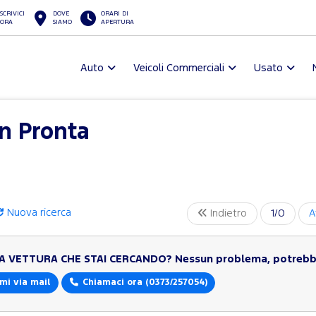
SCRIVICI
DOVE
ORARI DI
ORA
SIAMO
APERTURA
Auto
Veicoli Commerciali
Usato
in Pronta
Nuova ricerca
Indietro
1/0
A
LA VETTURA CHE STAI CERCANDO?
Nessun problema, potrebbe
mi via mail
Chiamaci ora
(0373/257054)