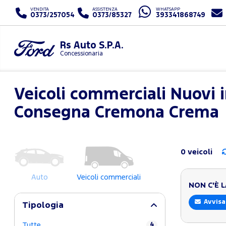
VENDITA
ASSISTENZA
WHATSAPP
0373/257054
0373/85327
393341868749
Rs Auto S.P.A.
Concessionaria
Veicoli commerciali Nuovi 
Consegna Cremona Crema
0 veicoli
Auto
Veicoli commerciali
NON C'È 
Avvisa
Tipologia
Tutte
4