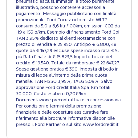
pneumatici esclusi. Immagini a titolo puramente
illustrativo, possono contenere accessori a
pagamento. Messaggio pubblicitario con finalità
promozionale. Ford Focus: ciclo misto WLTP
consumi da 5,0 a 6,6 litri/100km, emissioni CO2 da
119 a 153 g/km. Esempio di finanziamento Ford Go!
TAN 3,95% dedicato ai clienti Rottamazione con
prezzo di vendita € 25.950. Anticipo € 6.800, 48
quote da € 147,29 escluse spese incasso rata € 5,
più Rata Finale di € 15.823,5 Importo totale del
credito € 19.540. Totale da rimborsare € 22.647,27.
Spese gestione pratica € 390. Imposta di bollo in
misura di legge all'interno della prima quota
mensile. TAN FISSO 3,95%, TAEG 5,09%. Salvo
approvazione Ford Credit Italia Spa. Km totali
30.000. Costo esubero 0,20€/km.
Documentazione precontrattuale in concessionaria.
Per condizioni e termini della promozione
finanziaria e delle coperture assicurative fare
riferimento alla brochure informativa disponibile
presso il Ford Partner o sul sito www.fordcredit.it.