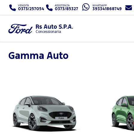
VENDITA
ASSISTENZA
WHATSAPP
0373/257054
0373/85327
393341868749
Rs Auto S.P.A.
Concessionaria
Gamma Auto