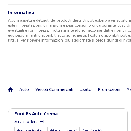
Informativa
Alcuni aspetti e dettagli dei prodotti descritti potrebbero aver subito 
esterni, prestazioni, dimensioni e pesi, consumo di carburante, costi d
eventuali errori. I prezzi inoltre si intendono raccomandati e non vin
equipaggiamenti disponibili solo su richiesta. I colori disponibili potr
l’Italia. Per ricevere informazioni più aggiornate si prega quindi di r
Auto
Veicoli Commerciali
Usato
Promozioni
As
Ford Rs Auto Crema
Servizi offerti [
]
Vendita autoveicoli
Veicoli commerciali
Veicoli elettrici