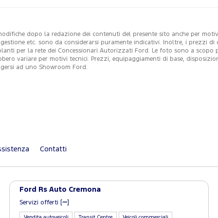
modifiche dopo la redazione dei contenuti del presente sito anche per motivi 
i gestione etc. sono da considerarsi puramente indicativi. Inoltre, i prezzi 
colanti per la rete dei Concessionari Autorizzati Ford. Le foto sono a scopo
ebbero variare per motivi tecnici. Prezzi, equipaggiamenti di base, disposizio
ivolgersi ad uno Showroom Ford.
sistenza
Contatti
Ford Rs Auto Cremona
Servizi offerti [
]
Vendita autoveicoli
Transit Centre
Veicoli commerciali